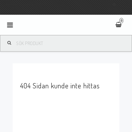
Fri frakt vid köp över 800:-
SVENSKA
0
Toggle
navigation
404 Sidan kunde inte hittas