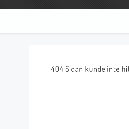
Fri frakt vid köp över 800:-
SÖK
404 Sidan kunde inte hi