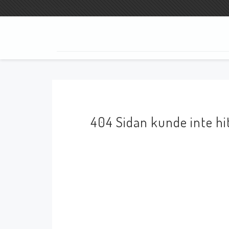
Fri frakt vid köp över 800:-
SÖK
404 Sidan kunde inte hi