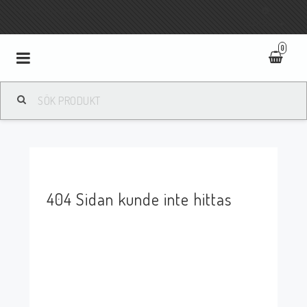
Fri frakt vid köp över 800:-
SVENSKA
0
Toggle
navigation
404 Sidan kunde inte hittas