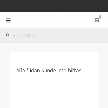
Fri frakt vid köp över 800:-
SVENSKA
0
Toggle
navigation
404 Sidan kunde inte hittas