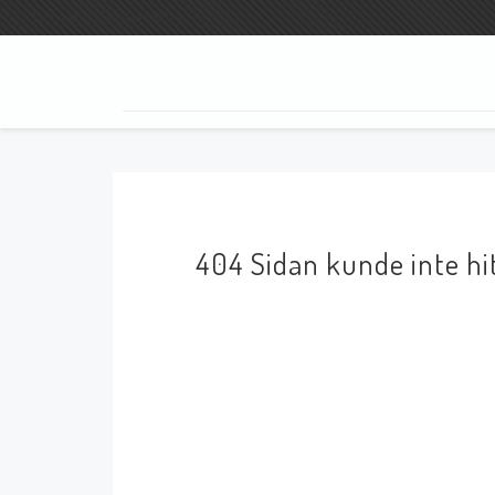
Fri frakt vid köp över 800:-
SÖK
404 Sidan kunde inte hi