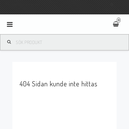
Fri frakt vid köp över 800:-
SVENSKA
0
Toggle
navigation
404 Sidan kunde inte hittas