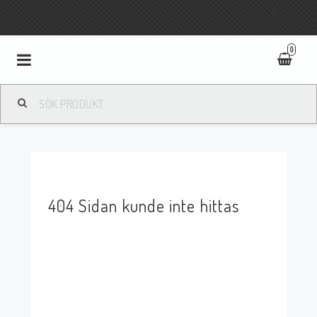
Fri frakt vid köp över 800:-
SVENSKA
0
Toggle
navigation
404 Sidan kunde inte hittas