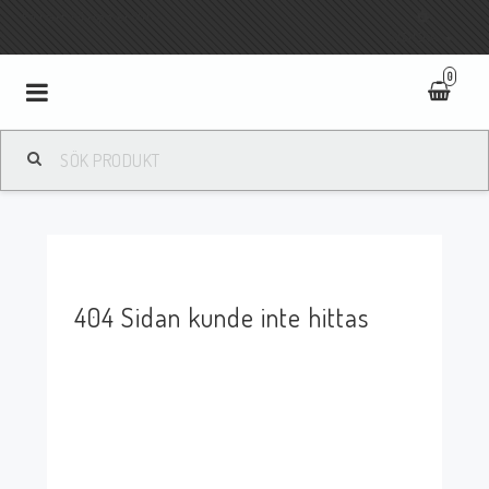
Fri frakt vid köp över 800:-
SVENSKA
0
Toggle
navigation
404 Sidan kunde inte hittas