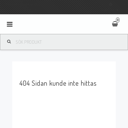
Fri frakt vid köp över 800:-
SVENSKA
0
Toggle
navigation
404 Sidan kunde inte hittas