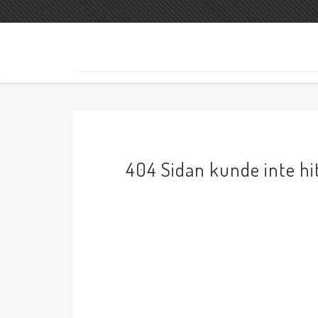
Fri frakt vid köp över 800:-
SÖK
404 Sidan kunde inte hi