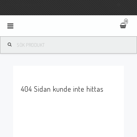
Fri frakt vid köp över 800:-
SVENSKA
0
Toggle
navigation
404 Sidan kunde inte hittas