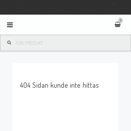
Fri frakt vid köp över 800:-
SVENSKA
0
Toggle
navigation
404 Sidan kunde inte hittas