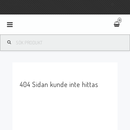
Fri frakt vid köp över 800:-
SVENSKA
0
Toggle
navigation
404 Sidan kunde inte hittas