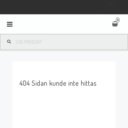
Fri frakt vid köp över 800:-
SVENSKA
0
Toggle
navigation
404 Sidan kunde inte hittas