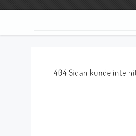
Fri frakt vid köp över 800:-
SÖK
404 Sidan kunde inte hi