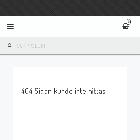
Fri frakt vid köp över 800:-
SVENSKA
0
Toggle
navigation
404 Sidan kunde inte hittas