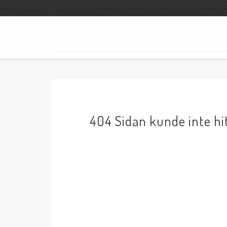
Fri frakt vid köp över 800:-
SÖK
404 Sidan kunde inte hi