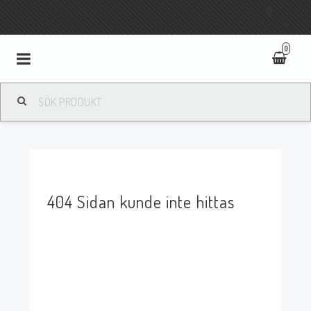
Fri frakt vid köp över 800:-
SVENSKA
0
Toggle
navigation
404 Sidan kunde inte hittas