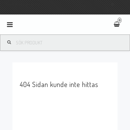
Fri frakt vid köp över 800:-
SVENSKA
0
Toggle
navigation
404 Sidan kunde inte hittas