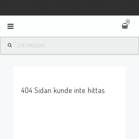
Fri frakt vid köp över 800:-
SVENSKA
0
Toggle
navigation
404 Sidan kunde inte hittas