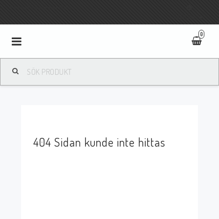
Fri frakt vid köp över 800:-
SVENSKA
0
Toggle
navigation
404 Sidan kunde inte hittas