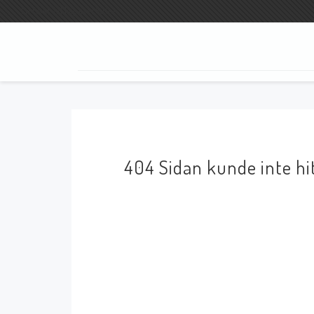
Fri frakt vid köp över 800:-
SÖK
404 Sidan kunde inte hi