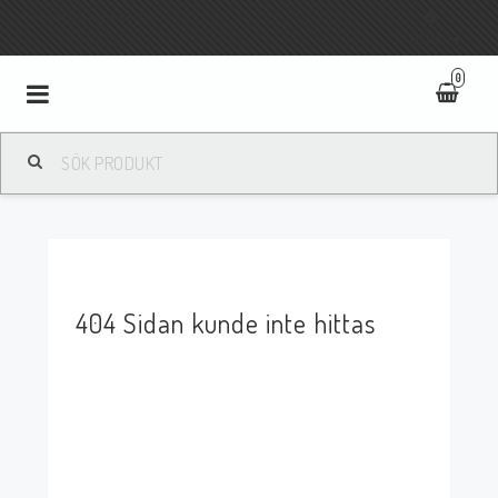
Fri frakt vid köp över 800:-
SVENSKA
0
Toggle
navigation
404 Sidan kunde inte hittas